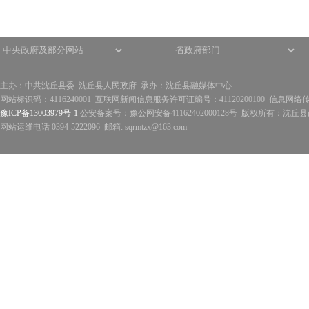
主办：中共沈丘县委 沈丘县人民政府 承办：沈丘县融媒体中心
网站标识码：4116240001 互联网新闻信息服务许可证编号：41120200100 信息网络
豫ICP备13003979号-1
公安备案号：豫公网安备41162402000128号 版权所有：沈丘县政
网站运维电话 0394-5222096 邮箱: sqrmtzx@163.com