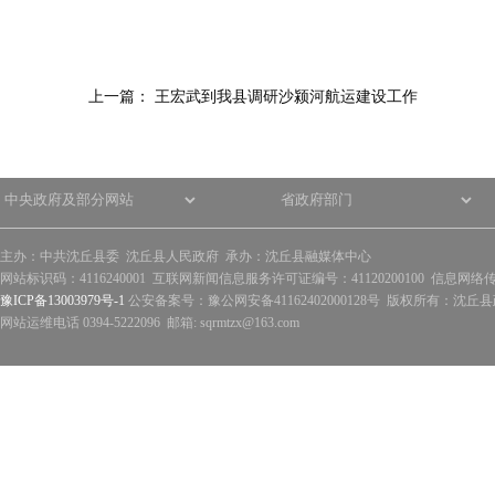
上一篇：
王宏武到我县调研沙颍河航运建设工作
主办：中共沈丘县委 沈丘县人民政府 承办：沈丘县融媒体中心
网站标识码：4116240001 互联网新闻信息服务许可证编号：41120200100 信息网络
豫ICP备13003979号-1
公安备案号：豫公网安备41162402000128号 版权所有：沈丘县政
网站运维电话 0394-5222096 邮箱: sqrmtzx@163.com