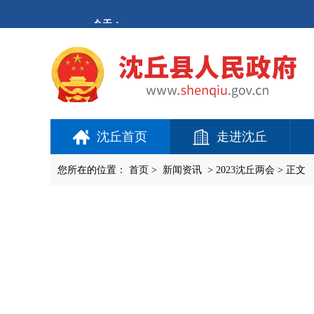
欢
迎
进
入
沈
丘
县
人
民
政
府,
沈丘首页
走进沈丘
盲
人
用
您所在的位置：
首页
>
新闻资讯
>
2023沈丘两会
> 正文
户
使
用
操
作
智
能
引
导，
请
按