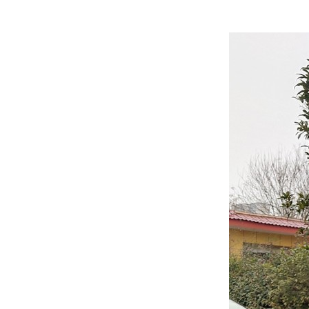
快
捷
键
Ctrl+Alt+9