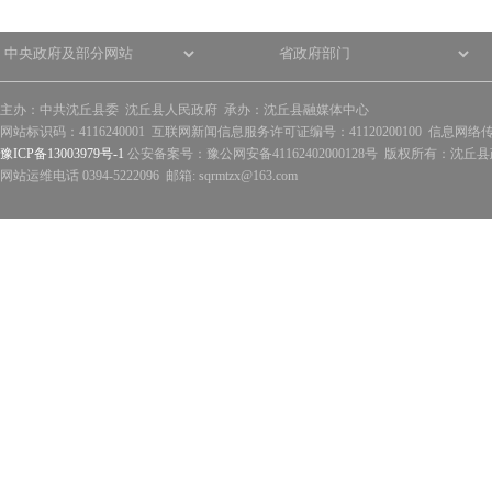
主办：中共沈丘县委 沈丘县人民政府 承办：沈丘县融媒体中心
网站标识码：4116240001 互联网新闻信息服务许可证编号：41120200100 信息网络
豫ICP备13003979号-1
公安备案号：豫公网安备41162402000128号 版权所有：沈丘县政
网站运维电话 0394-5222096 邮箱: sqrmtzx@163.com