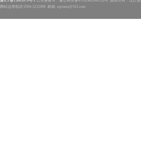
豫ICP备13003979号-1
公安备案号：豫公网安备41162402000128号 版权所有：沈丘县政
网站运维电话 0394-5222096 邮箱: sqrmtzx@163.com