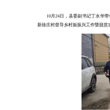
快
捷
键
10月24日，县委副书记丁永华带
Ctrl+Alt+9
新徐庄村督导乡村振振兴工作暨脱贫