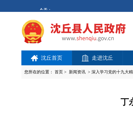
欢
迎
进
入
沈
丘
县
人
民
政
府,
沈丘首页
走进沈丘
盲
人
用
您所在的位置：
首页
>
新闻资讯
>
深入学习党的十九大精
户
使
用
操
作
丁
智
能
引
导，
请
按