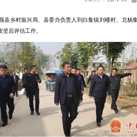
小
领县乡村振兴局、县委办负责人到白集镇刘楼村、北杨
攻坚后评估工作。