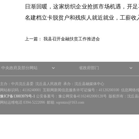
日渐回暖，这家纺织企业抢抓市场机遇，开足
名建档立卡脱贫户和残疾人就近就业，工薪收
上一篇：
我县召开金融扶贫工作推进会
主办：中共沈丘县委 沈丘县人民政府 承办：沈丘县融媒体中心
网站标识码：4116240001 互联网新闻信息服务许可证编号：41120200100 信息网络
豫ICP备13003979号-1
公安备案号：豫公网安备41162402000128号 版权所有：沈丘县政
网站运维电话 0394-5222096 邮箱: sqrmtzx@163.com