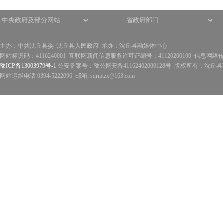
主办：中共沈丘县委 沈丘县人民政府 承办：沈丘县融媒体中心
网站标识码：4116240001 互联网新闻信息服务许可证编号：41120200100 信息网络
豫ICP备13003979号-1
公安备案号：豫公网安备41162402000128号 版权所有：沈丘县政
网站运维电话 0394-5222096 邮箱: sqrmtzx@163.com