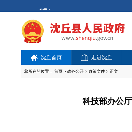
欢
迎
进
入
沈
丘
县
人
民
政
府,
沈丘首页
走进沈丘
盲
人
用
您所在的位置：
首页
>
政务公开
> 政策文件 > 正文
户
使
用
操
作
科技部办公厅
智
能
引
导，
请
按