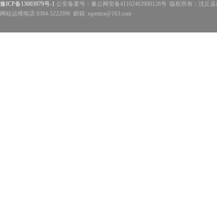
豫ICP备13003979号-1
公安备案号：豫公网安备41162402000128号 版权所有：沈丘县政
网站运维电话 0394-5222096 邮箱: sqrmtzx@163.com