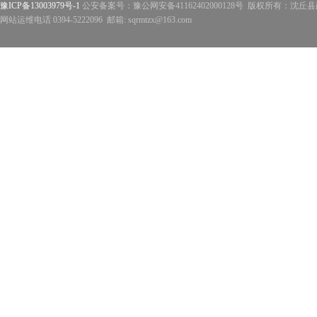
豫ICP备13003979号-1
公安备案号：豫公网安备41162402000128号 版权所有：沈丘县政
网站运维电话 0394-5222096 邮箱: sqrmtzx@163.com