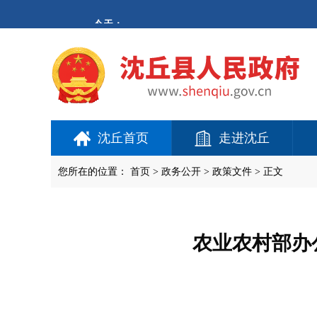
欢
迎
进
入
沈
丘
县
人
民
政
府,
沈丘首页
走进沈丘
盲
人
用
您所在的位置：
首页
>
政务公开
> 政策文件 > 正文
户
使
用
操
作
农业农村部办
智
能
引
导，
请
按