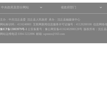
主办：中共沈丘县委 沈丘县人民政府 承办：沈丘县融媒体中心
网站标识码：4116240001 互联网新闻信息服务许可证编号：41120200100 信息网络
豫ICP备13003979号-1
公安备案号：豫公网安备41162402000128号 版权所有：沈丘县政
网站运维电话 0394-5222096 邮箱: sqrmtzx@163.com