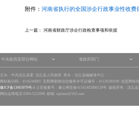
附件：
河南省执行的全国涉企行政事业性收费目录
上一篇：
河南省财政厅涉企行政检查事项和依据
主办：中共沈丘县委 沈丘县人民政府 承办：沈丘县融媒体中心
网站标识码：4116240001 互联网新闻信息服务许可证编号：41120200100 信息网络
豫ICP备13003979号-1
公安备案号：豫公网安备41162402000128号 版权所有：沈丘县政
网站运维电话 0394-5222096 邮箱: sqrmtzx@163.com