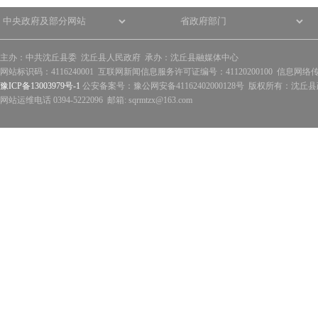
主办：中共沈丘县委 沈丘县人民政府 承办：沈丘县融媒体中心
网站标识码：4116240001 互联网新闻信息服务许可证编号：41120200100 信息网络
豫ICP备13003979号-1
公安备案号：豫公网安备41162402000128号 版权所有：沈丘县政
网站运维电话 0394-5222096 邮箱: sqrmtzx@163.com