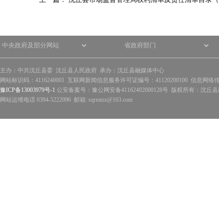
主办：中共沈丘县委 沈丘县人民政府 承办：沈丘县融媒体中心
网站标识码：4116240001 互联网新闻信息服务许可证编号：41120200100 信息网络
豫ICP备13003979号-1
公安备案号：豫公网安备41162402000128号 版权所有：沈丘县政
网站运维电话 0394-5222096 邮箱: sqrmtzx@163.com