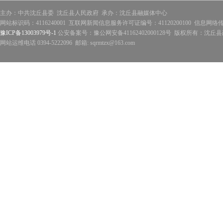
主办：中共沈丘县委 沈丘县人民政府 承办：沈丘县融媒体中心
网站标识码：4116240001 互联网新闻信息服务许可证编号：41120200100 信息网络
豫ICP备13003979号-1
公安备案号：豫公网安备41162402000128号 版权所有：沈丘县政
网站运维电话 0394-5222096 邮箱: sqrmtzx@163.com