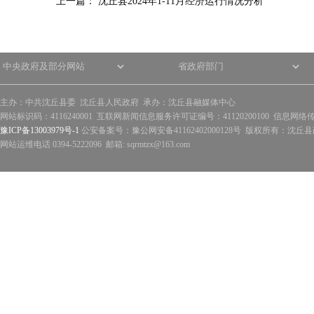
上一篇：
沈丘县2024年1-11月经济运行情况分析
主办：中共沈丘县委 沈丘县人民政府 承办：沈丘县融媒体中心
网站标识码：4116240001 互联网新闻信息服务许可证编号：41120200100 信息网络
豫ICP备13003979号-1
公安备案号：豫公网安备41162402000128号 版权所有：沈丘县政
网站运维电话 0394-5222096 邮箱: sqrmtzx@163.com