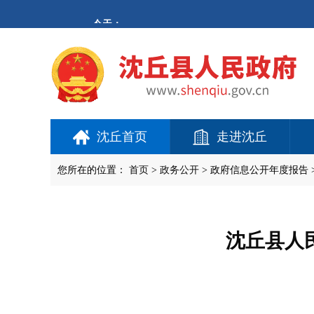
欢
迎
进
入
沈
丘
县
人
民
政
府,
沈丘首页
走进沈丘
盲
人
用
您所在的位置：
首页
>
政务公开
> 政府信息公开年度报告 
户
使
用
操
作
沈丘县人
智
能
引
导，
请
按