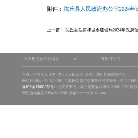
快
附件：
沈丘县人民政府办公室2024年
捷
键
Ctrl+Alt+9
上一篇：
沈丘县住房和城乡建设局2024年政府
主办：中共沈丘县委 沈丘县人民政府 承办：沈丘县融媒体中心
网站标识码：4116240001 互联网新闻信息服务许可证编号：41120200
豫ICP备13003979号-1
公安备案号：豫公网安备41162402000128号 版
网站运维电话 0394-5222096 邮箱: sqrmtzx@163.com