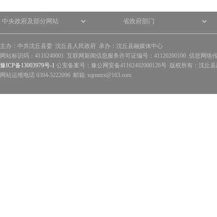
主办：中共沈丘县委 沈丘县人民政府 承办：沈丘县融媒体中心
网站标识码：4116240001 互联网新闻信息服务许可证编号：41120200100 信息网络
豫ICP备13003979号-1
公安备案号：豫公网安备41162402000128号 版权所有：沈丘县政
网站运维电话 0394-5222096 邮箱: sqrmtzx@163.com