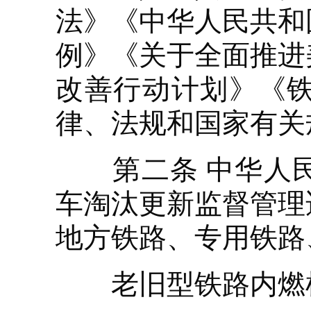
法》《中华人民共和
例》《关于全面推进
改善行动计划》《
律、法规和国家有关
第二条 中华人民
车淘汰更新监督管理
地方铁路、专用铁路
老旧型铁路内燃机