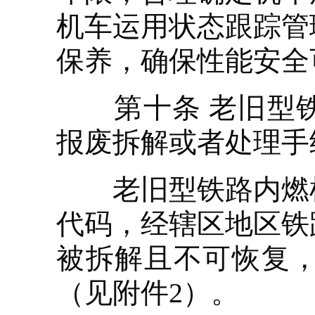
机车运用状态跟踪管
保养，确保性能安全
第十条 老旧型铁
报废拆解或者处理手
老旧型铁路内燃机
代码，经辖区地区铁
被拆解且不可恢复
（见附件2）。