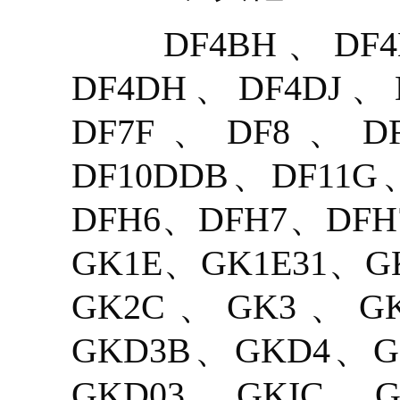
DF4BH、DF4B
DF4DH、DF4DJ、
DF7F、DF8、D
DF10DDB、DF11G
DFH6、DFH7、DF
GK1E、GK1E31、
GK2C、GK3、G
GKD3B、GKD4、G
GKD03、GKIC、