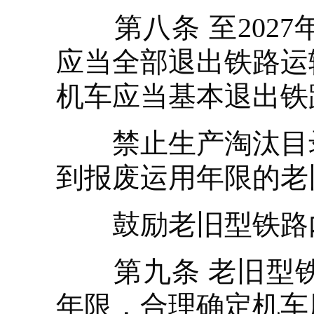
第八条 至2027
应当全部退出铁路运
机车应当基本退出铁
禁止生产淘汰目录
到报废运用年限的老
鼓励老旧型铁路内
第九条 老旧型铁
年限，合理确定机车