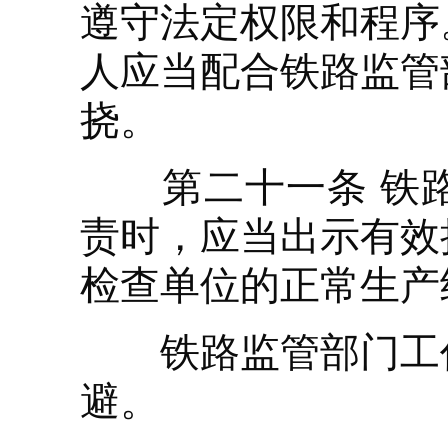
遵守法定权限和程序
人应当配合铁路监管
挠。
第二十一条 铁路
责时，应当出示有效
检查单位的正常生产
铁路监管部门工作
避。