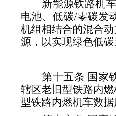
新能源铁路机车,
电池、低碳/零碳发
机组相结合的混合动
源，以实现绿色低碳
第十五条 国家铁
辖区老旧型铁路内燃
型铁路内燃机车数据