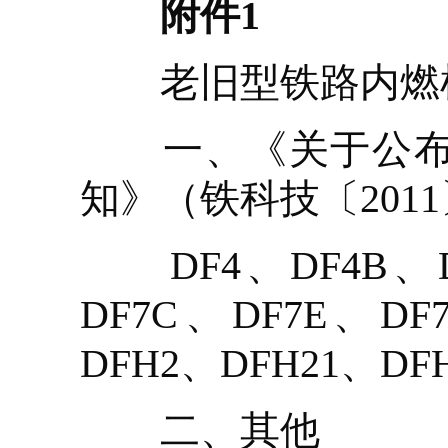
附件1
老旧型铁路内燃机
一、《关于公布铁
知》（铁科技〔2011
DF4、DF4B、DF
DF7C、DF7E、DF
DFH2、DFH21、DF
二、其他