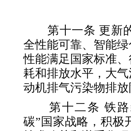
第十一条 更新的
全性能可靠、智能绿
性能满足国家标准、
耗和排放水平，大气
动机排气污染物排放
第十二条 铁路装
碳”国家战略，积极