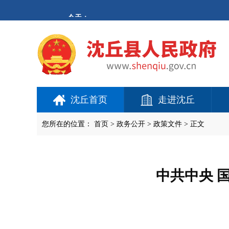
欢
迎
进
入
沈
丘
县
人
民
政
府,
沈丘首页
走进沈丘
盲
人
用
您所在的位置：
首页
>
政务公开
> 政策文件 > 正文
户
使
用
操
作
中共中央 
智
能
引
导，
请
按