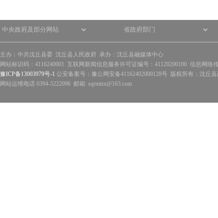
主办：中共沈丘县委 沈丘县人民政府 承办：沈丘县融媒体中心
网站标识码：4116240001 互联网新闻信息服务许可证编号：41120200100 信息网络
豫ICP备13003979号-1
公安备案号：豫公网安备41162402000128号 版权所有：沈丘县政
网站运维电话 0394-5222096 邮箱: sqrmtzx@163.com