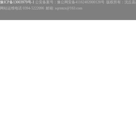
豫ICP备13003979号-1
公安备案号：豫公网安备41162402000128号 版权所有：沈丘县政
网站运维电话 0394-5222096 邮箱: sqrmtzx@163.com