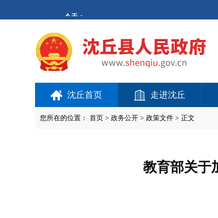
欢
迎
进
入
沈
丘
县
人
民
政
府,
沈丘首页
走进沈丘
盲
人
用
您所在的位置：
首页
>
政务公开
> 政策文件 > 正文
户
使
用
操
作
教育部关于
智
能
引
导，
请
按