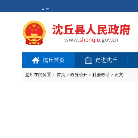
欢
迎
进
入
沈
丘
县
人
民
政
府,
沈丘首页
走进沈丘
盲
人
用
您所在的位置：
首页
>
政务公开
> 社会救助 > 正文
户
使
用
操
作
智
能
引
导，
请
按