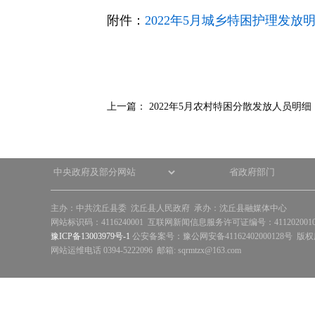
快
附件：
2022年5月城乡特困护理发放明细 (
捷
键
Ctrl+Alt+9
上一篇：
2022年5月农村特困分散发放人员明细
主办：中共沈丘县委 沈丘县人民政府 承办：沈丘县融媒体中心
网站标识码：4116240001 互联网新闻信息服务许可证编号：41120200
豫ICP备13003979号-1
公安备案号：豫公网安备41162402000128号 版
网站运维电话 0394-5222096 邮箱: sqrmtzx@163.com