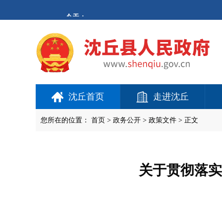
欢
迎
进
入
沈
丘
县
人
民
政
府,
沈丘首页
走进沈丘
盲
人
用
您所在的位置：
首页
>
政务公开
> 政策文件 > 正文
户
使
用
操
作
关于贯彻落实
智
能
引
导，
请
按