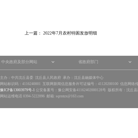
上一篇：
2022年7月农村特困发放明细
主办：中共沈丘县委 沈丘县人民政府 承办：沈丘县融媒体中心
网站标识码：4116240001 互联网新闻信息服务许可证编号：41120200100 信息网络
豫ICP备13003979号-1
公安备案号：豫公网安备41162402000128号 版权所有：沈丘县政
网站运维电话 0394-5222096 邮箱: sqrmtzx@163.com