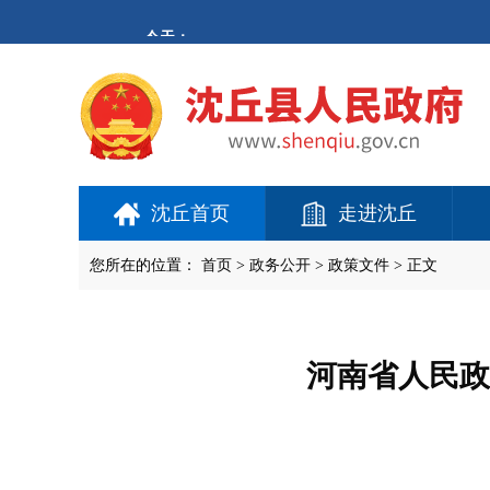
欢
迎
进
入
沈
丘
县
人
民
政
府,
沈丘首页
走进沈丘
盲
人
用
您所在的位置：
首页
>
政务公开
> 政策文件 > 正文
户
使
用
操
作
河南省人民政
智
能
引
导，
请
按