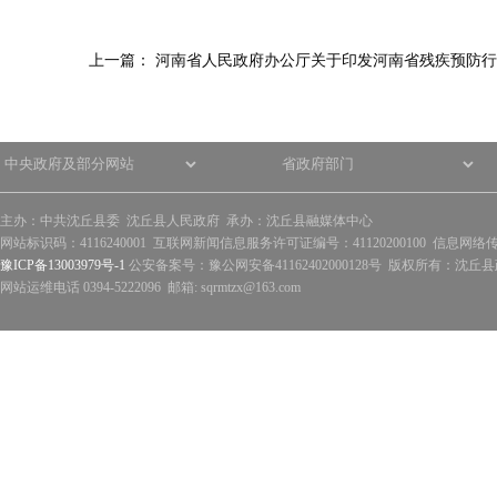
上一篇：
河南省人民政府办公厅关于印发河南省残疾预防行
主办：中共沈丘县委 沈丘县人民政府 承办：沈丘县融媒体中心
网站标识码：4116240001 互联网新闻信息服务许可证编号：41120200100 信息网络
豫ICP备13003979号-1
公安备案号：豫公网安备41162402000128号 版权所有：沈丘县政
网站运维电话 0394-5222096 邮箱: sqrmtzx@163.com