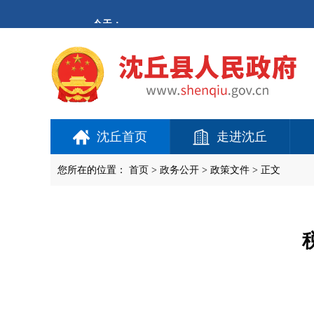
欢
迎
进
入
沈
丘
县
人
民
政
府,
沈丘首页
走进沈丘
盲
人
用
您所在的位置：
首页
>
政务公开
> 政策文件 > 正文
户
使
用
操
作
智
能
引
导，
请
按