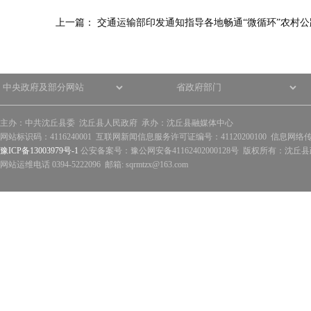
上一篇：
交通运输部印发通知指导各地畅通“微循环”农村公
主办：中共沈丘县委 沈丘县人民政府 承办：沈丘县融媒体中心
网站标识码：4116240001 互联网新闻信息服务许可证编号：41120200100 信息网络
豫ICP备13003979号-1
公安备案号：豫公网安备41162402000128号 版权所有：沈丘县政
网站运维电话 0394-5222096 邮箱: sqrmtzx@163.com