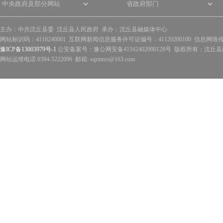
主办：中共沈丘县委 沈丘县人民政府 承办：沈丘县融媒体中心
网站标识码：4116240001 互联网新闻信息服务许可证编号：41120200100 信息网络
豫ICP备13003979号-1
公安备案号：豫公网安备41162402000128号 版权所有：沈丘县政
网站运维电话 0394-5222096 邮箱: sqrmtzx@163.com