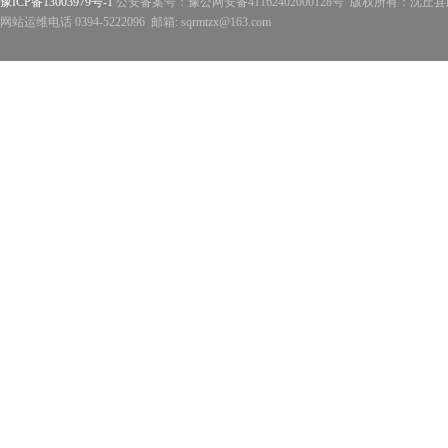
豫ICP备13003979号-1
公安备案号：豫公网安备41162402000128号 版权所有：沈丘县政
网站运维电话 0394-5222096 邮箱: sqrmtzx@163.com