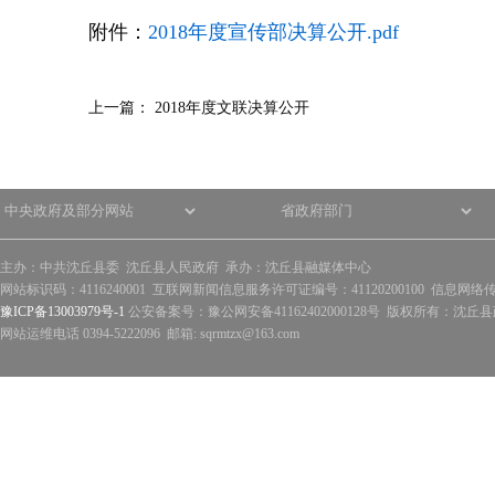
附件：
2018年度宣传部决算公开.pdf
上一篇：
2018年度文联决算公开
主办：中共沈丘县委 沈丘县人民政府 承办：沈丘县融媒体中心
网站标识码：4116240001 互联网新闻信息服务许可证编号：41120200100 信息网络
豫ICP备13003979号-1
公安备案号：豫公网安备41162402000128号 版权所有：沈丘县政
网站运维电话 0394-5222096 邮箱: sqrmtzx@163.com