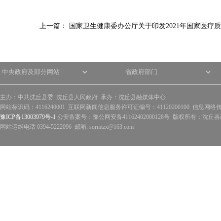
上一篇：
国家卫生健康委办公厅关于印发2021年国家医疗
主办：中共沈丘县委 沈丘县人民政府 承办：沈丘县融媒体中心
网站标识码：4116240001 互联网新闻信息服务许可证编号：41120200100 信息网络
豫ICP备13003979号-1
公安备案号：豫公网安备41162402000128号 版权所有：沈丘县政
网站运维电话 0394-5222096 邮箱: sqrmtzx@163.com