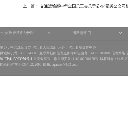
上一篇：
交通运输部中华全国总工会关于公布“最美公交司机
主办：中共沈丘县委 沈丘县人民政府 承办：沈丘县融媒体中心
网站标识码：4116240001 互联网新闻信息服务许可证编号：41120200100 信息网络
豫ICP备13003979号-1
公安备案号：豫公网安备41162402000128号 版权所有：沈丘县政
网站运维电话 0394-5222096 邮箱: sqrmtzx@163.com