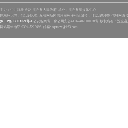
主办：中共沈丘县委 沈丘县人民政府 承办：沈丘县融媒体中心
网站标识码：4116240001 互联网新闻信息服务许可证编号：41120200100 信息网络
豫ICP备13003979号-1
公安备案号：豫公网安备41162402000128号 版权所有：沈丘县政
网站运维电话 0394-5222096 邮箱: sqrmtzx@163.com