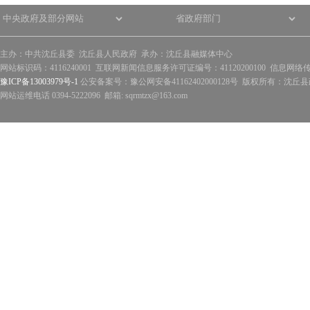
主办：中共沈丘县委 沈丘县人民政府 承办：沈丘县融媒体中心
网站标识码：4116240001 互联网新闻信息服务许可证编号：41120200100 信息网络
豫ICP备13003979号-1
公安备案号：豫公网安备41162402000128号 版权所有：沈丘县政
网站运维电话 0394-5222096 邮箱: sqrmtzx@163.com