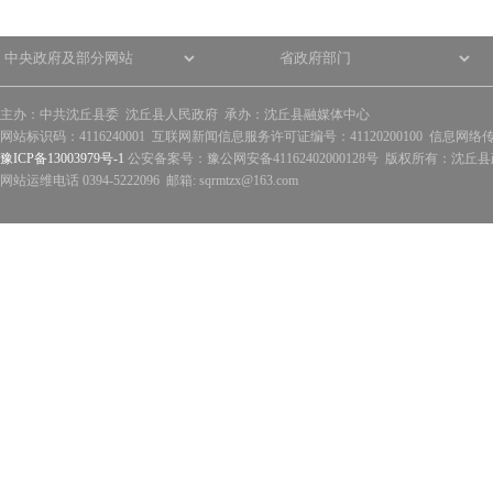
主办：中共沈丘县委 沈丘县人民政府 承办：沈丘县融媒体中心
网站标识码：4116240001 互联网新闻信息服务许可证编号：41120200100 信息网络
豫ICP备13003979号-1
公安备案号：豫公网安备41162402000128号 版权所有：沈丘县政
网站运维电话 0394-5222096 邮箱: sqrmtzx@163.com