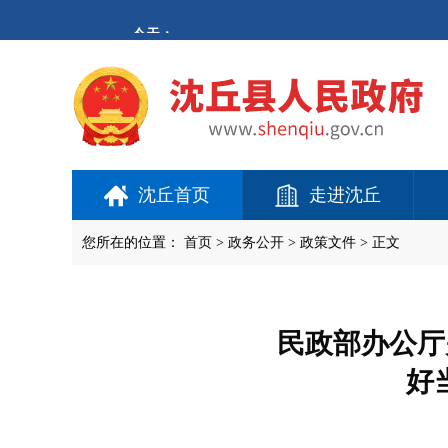
欢
迎
进
入
沈
丘
县
人
民
政
府,
沈丘首页
走进沈丘
盲
人
用
您所在的位置：
首页
>
政务公开
> 政策文件 > 正文
户
使
用
操
作
民政部办公厅
智
能
好
引
导，
请
按