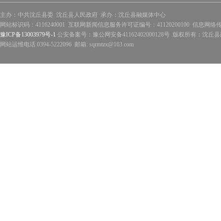
主办：中共沈丘县委 沈丘县人民政府 承办：沈丘县融媒体中心
网站标识码：4116240001 互联网新闻信息服务许可证编号：41120200100 信息网络
豫ICP备13003979号-1
公安备案号：豫公网安备41162402000128号 版权所有：沈丘县政
网站运维电话 0394-5222096 邮箱: sqrmtzx@163.com