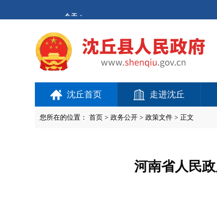
欢
迎
进
入
沈
丘
县
人
民
政
府,
沈丘首页
走进沈丘
盲
人
用
您所在的位置：
首页
>
政务公开
> 政策文件 > 正文
户
使
用
操
作
河南省人民政
智
能
引
导，
请
按