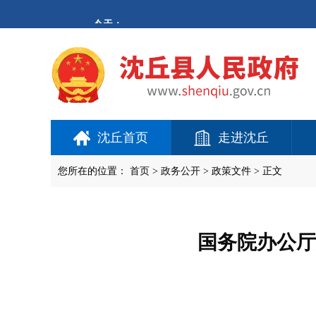
欢
迎
进
入
沈
丘
县
人
民
政
府,
沈丘首页
走进沈丘
盲
人
用
您所在的位置：
首页
>
政务公开
> 政策文件 > 正文
户
使
用
操
作
国务院办公厅
智
能
引
导，
请
按