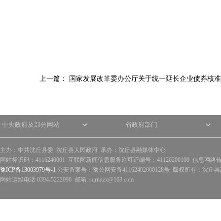
上一篇：
国家发展改革委办公厅关于统一延长企业债券核准
主办：中共沈丘县委 沈丘县人民政府 承办：沈丘县融媒体中心
网站标识码：4116240001 互联网新闻信息服务许可证编号：41120200100 信息网络
豫ICP备13003979号-1
公安备案号：豫公网安备41162402000128号 版权所有：沈丘县政
网站运维电话 0394-5222096 邮箱: sqrmtzx@163.com