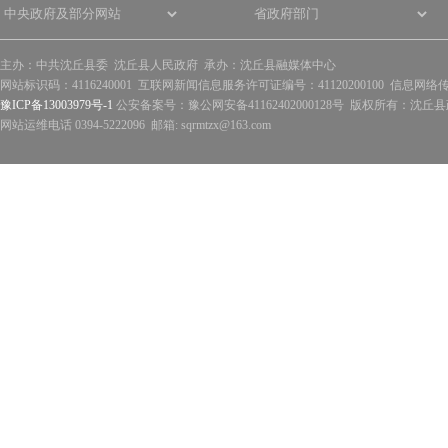
主办：中共沈丘县委 沈丘县人民政府 承办：沈丘县融媒体中心
网站标识码：4116240001 互联网新闻信息服务许可证编号：41120200100 信息网络
豫ICP备13003979号-1
公安备案号：豫公网安备41162402000128号 版权所有：沈丘县政
网站运维电话 0394-5222096 邮箱: sqrmtzx@163.com