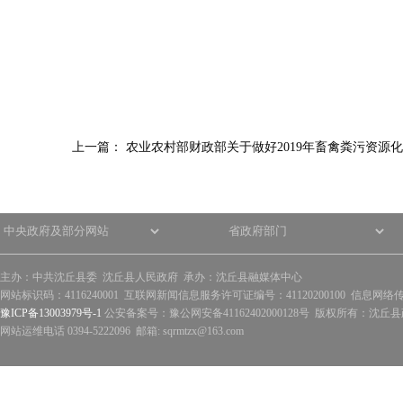
上一篇：
农业农村部财政部关于做好2019年畜禽粪污资源
主办：中共沈丘县委 沈丘县人民政府 承办：沈丘县融媒体中心
网站标识码：4116240001 互联网新闻信息服务许可证编号：41120200100 信息网络
豫ICP备13003979号-1
公安备案号：豫公网安备41162402000128号 版权所有：沈丘县政
网站运维电话 0394-5222096 邮箱: sqrmtzx@163.com