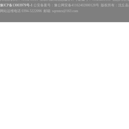
豫ICP备13003979号-1
公安备案号：豫公网安备41162402000128号 版权所有：沈丘县政
网站运维电话 0394-5222096 邮箱: sqrmtzx@163.com