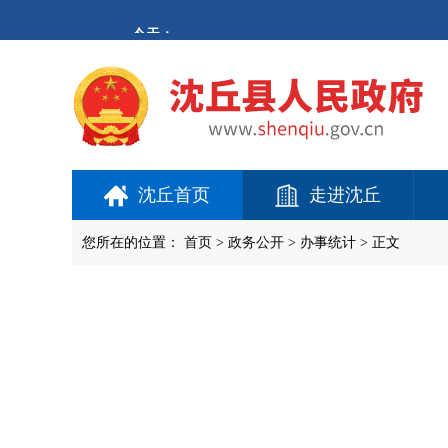
欢
迎
进
入
沈
丘
县
人
民
政
府,
沈丘首页
走进沈丘
盲
人
用
您所在的位置：
首页
>
政务公开
> 办事统计 > 正文
户
使
用
操
作
智
能
引
导，
请
按