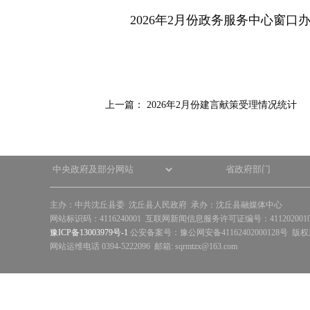
快
2026年2月份政务服务中心窗口办件统
捷
键
Ctrl+Alt+9
上一篇：
2026年2月份建言献策受理情况统计
主办：中共沈丘县委 沈丘县人民政府 承办：沈丘县融媒体中心
网站标识码：4116240001 互联网新闻信息服务许可证编号：41120200
豫ICP备13003979号-1
公安备案号：豫公网安备41162402000128号 版
网站运维电话 0394-5222096 邮箱: sqrmtzx@163.com