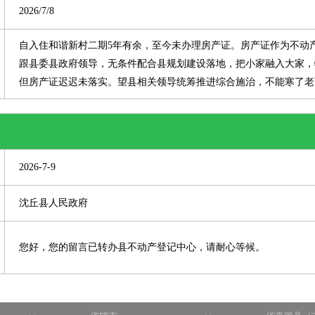
2026/7/8
自入住和谐新村二期5年有余，至今未办理房产证。房产证作为不动
跟县委县政府领导，无条件配合县规划建设落地，把小家融入大家，
但房产证迟迟未落实。望县相关领导统筹推进综合施治，不能寒了老
2026-7-9
沈丘县人民政府
您好，您的留言已转办县不动产登记中心，请耐心等候。